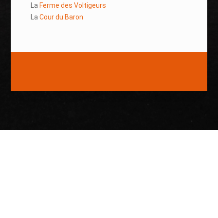
La
Ferme des Voltigeurs
La
Cour du Baron